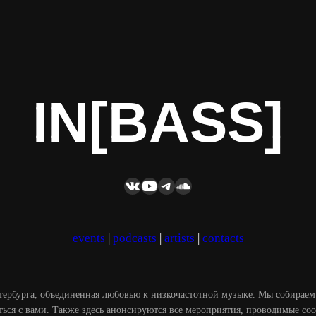
IN[BASS]
IN[BASS]
IN[BASS]
ВКонтакте
YouTube
Telegram
SoundCloud
events
|
podcasts
|
artists
|
contacts
ербурга, объединенная любовью к низкочастотной музыке. Мы собираем 
иться с вами. Также здесь анонсируются все мероприятия, проводимые 