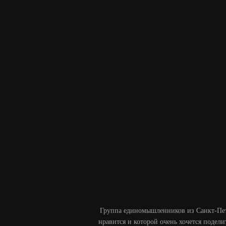
Перейти
к
содержимому
Группа единомышленников из Санкт-Пет
нравится и которой очень хочется подел